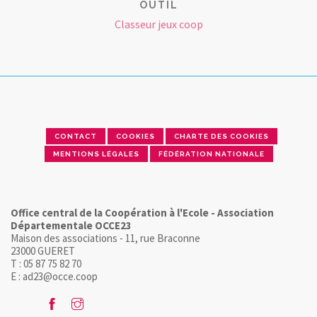
OUTIL
Classeur jeux coop
CONTACT
COOKIES
CHARTE DES COOKIES
MENTIONS LÉGALES
FÉDÉRATION NATIONALE
Office central de la Coopération à l'Ecole - Association
Départementale OCCE23
Maison des associations - 11, rue Braconne
23000 GUERET
T : 05 87 75 82 70
E : ad23@occe.coop