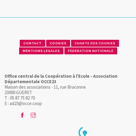
CONTACT
COOKIES
CHARTE DES COOKIES
MENTIONS LÉGALES
FÉDÉRATION NATIONALE
Office central de la Coopération à l'Ecole - Association
Départementale OCCE23
Maison des associations - 11, rue Braconne
23000 GUERET
T : 05 87 75 82 70
E : ad23@occe.coop