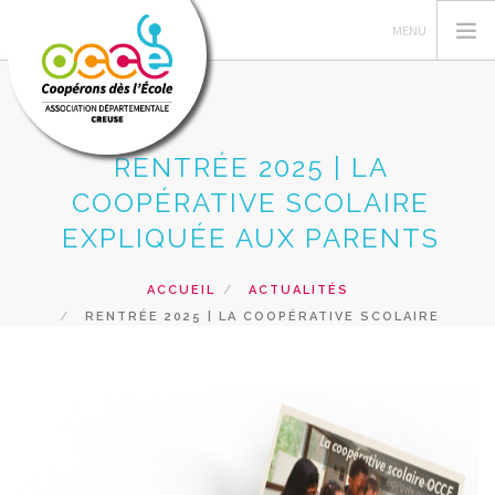
RENTRÉE 2025 | LA
L'OCCE
COOPÉRATIVE SCOLAIRE
GÉRER SA COOPÉRATIVE
EXPLIQUÉE AUX PARENTS
ACTIONS PÉDAGOGIQUES
ACCUEIL
ACTUALITÉS
RESSOURCES PEDAGOGIQUES
RENTRÉE 2025 | LA COOPÉRATIVE SCOLAIRE
PRETS, SERVICES ET VENTES
EXPLIQUÉE AUX PARENTS
RECHERCHER
CONTACT