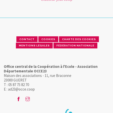
CONTACT
COOKIES
CHARTE DES COOKIES
MENTIONS LÉGALES
FÉDÉRATION NATIONALE
Office central de la Coopération à l'Ecole - Association
Départementale OCCE23
Maison des associations - 11, rue Braconne
23000 GUERET
T : 05 87 75 82 70
E : ad23@occe.coop